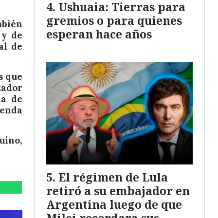
Ushuaia: Tierras para
gremios o para quienes
mbién
esperan hace años
 y de
al de
s que
tador
ia de
ienda
uino,
El régimen de Lula
retiró a su embajador en
Argentina luego de que
Milei recordara sus