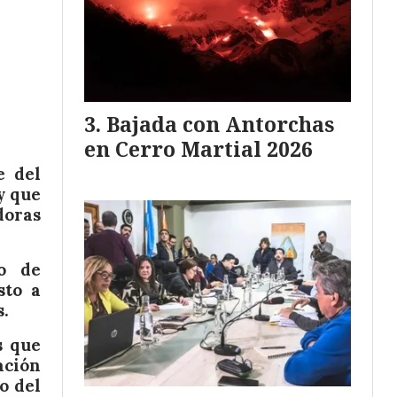
Bajada con Antorchas
en Cerro Martial 2026
e del
y que
doras
go de
sto a
s.
s que
ación
o del