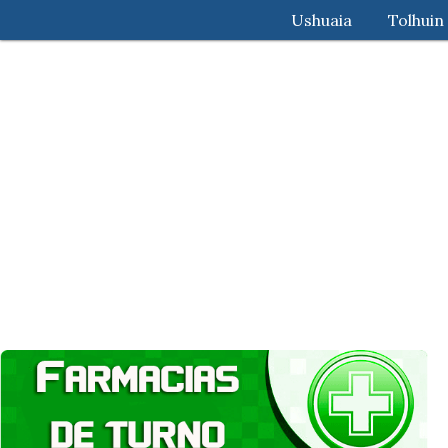
Ushuaia
Tolhuin