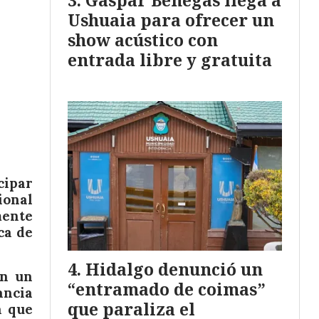
Gaspar Benegas llega a
Ushuaia para ofrecer un
show acústico con
entrada libre y gratuita
cipar
ional
mente
ca de
Hidalgo denunció un
en un
“entramado de coimas”
ancia
que paraliza el
a que