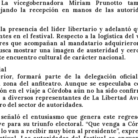
 La vicegobernadora Miriam Prunotto tam
dejando la recepción en manos de las autori
a presencia del líder libertario y adelantó q
es en el festival. Respecto a la logística del v
dores que acompañan al mandatario adquiriero
busca mostrar una imagen de austeridad y cer
te encuentro cultural de carácter nacional.
ial
erior, formará parte de la delegación oficia
a zona del anfiteatro. Aunque se especulaba c
ión en el viaje a Córdoba aún no ha sido confi
a a diversos representantes de La Libertad Av
o del sector de autoridades.
 señaló el entusiasmo que genera este regres
e para su triunfo electoral. “Que venga a Có
 lo van a recibir muy bien al presidente”, expre