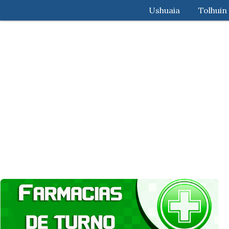
Ushuaia
Tolhuin