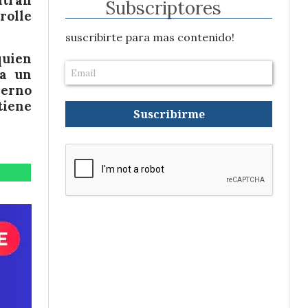
ntran
Subscriptores
rolle
suscribirte para mas contenido!
quien
ta un
ierno
tiene
Suscribirme