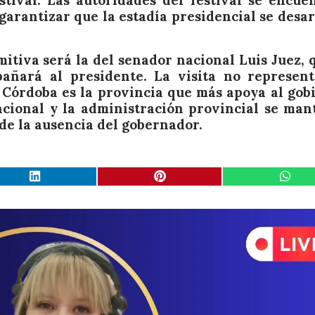
stival. Las autoridades del festival se encue
garantizar que la estadía presidencial se desar
mitiva será la del senador nacional Luis Juez, 
añará al presidente. La visita no represen
ue Córdoba es la provincia que más apoya al gob
acional y la administración provincial se man
de la ausencia del gobernador.