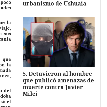
poco
urbanismo de Ushuaia
dades
ue la
iaje,
n sus
canía
l que
on la
rmada
Detuvieron al hombre
anza,
que publicó amenazas de
muerte contra Javier
o del
Milei
rdoba
só el