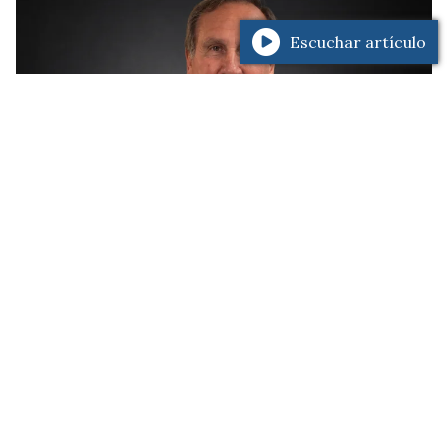
Escuchar artículo
Aciar prendió fuego el debate por
las coimas: “Faltan controles y
sobra impunidad”
Ushuaia
07/08/2026
Radio FM Amistad
El reconocido abogado ushuaiense Raúl Aciar lanzó
fuertes cuestionamientos sobre el funcionamiento