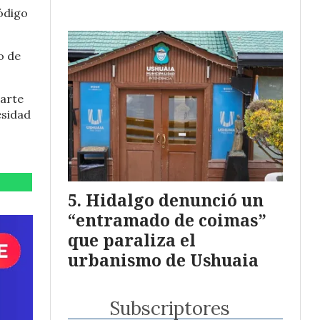
ódigo
o de
parte
esidad
Hidalgo denunció un
“entramado de coimas”
que paraliza el
urbanismo de Ushuaia
Subscriptores