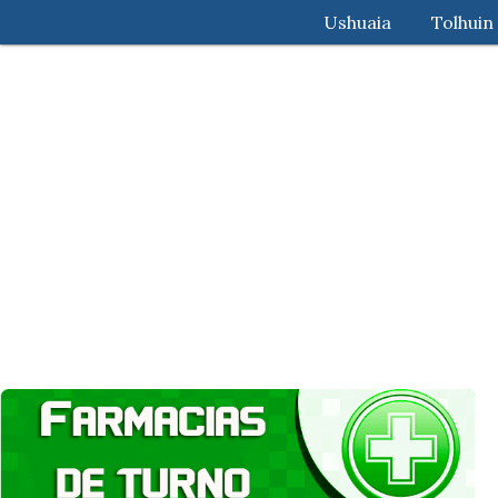
Ushuaia
Tolhuin