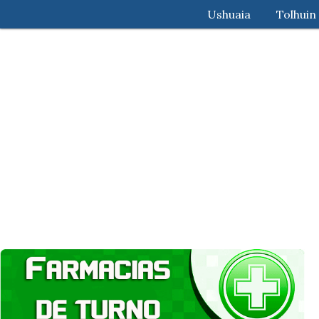
Ushuaia
Tolhuin